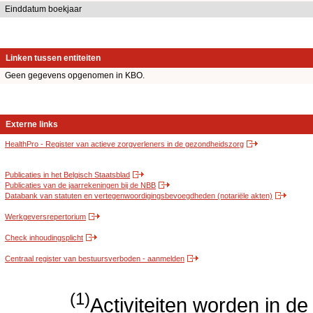
Einddatum boekjaar
Linken tussen entiteiten
Geen gegevens opgenomen in KBO.
Externe links
HealthPro - Register van actieve zorgverleners in de gezondheidszorg
Publicaties in het Belgisch Staatsblad
Publicaties van de jaarrekeningen bij de NBB
Databank van statuten en vertegenwoordigingsbevoegdheden (notariële akten)
Werkgeversrepertorium
Check inhoudingsplicht
Centraal register van bestuursverboden - aanmelden
(1)
Activiteiten worden in 