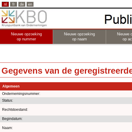
nl
fr
de
en
Nieuwe opzoeking
Nieuwe opzoeking
Nieuwe 
op nummer
op naam
op act
Gegevens van de geregistreerde 
Algemeen
Ondernemingsnummer:
Status:
Rechtstoestand:
Begindatum:
Naam: