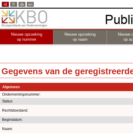
nl
fr
de
en
Nieuwe opzoeking
Nieuwe opzoeking
Nieuwe 
op nummer
op naam
op act
Gegevens van de geregistreerde 
Algemeen
Ondernemingsnummer:
Status:
Rechtstoestand:
Begindatum:
Naam: