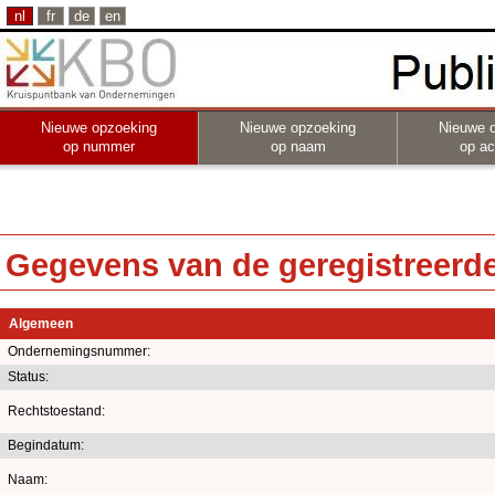
nl
fr
de
en
Nieuwe opzoeking
Nieuwe opzoeking
Nieuwe 
op nummer
op naam
op act
Gegevens van de geregistreerde 
Algemeen
Ondernemingsnummer:
Status:
Rechtstoestand:
Begindatum:
Naam: