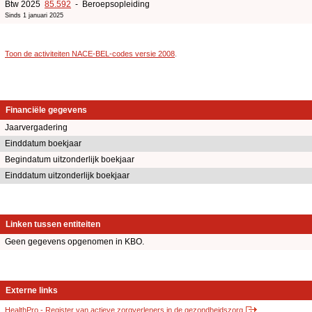
Btw 2025
85.592
- Beroepsopleiding
Sinds 1 januari 2025
Toon de activiteiten NACE-BEL-codes versie 2008
.
Financiële gegevens
Jaarvergadering
Einddatum boekjaar
Begindatum uitzonderlijk boekjaar
Einddatum uitzonderlijk boekjaar
Linken tussen entiteiten
Geen gegevens opgenomen in KBO.
Externe links
HealthPro - Register van actieve zorgverleners in de gezondheidszorg