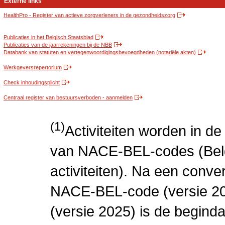
Externe links
HealthPro - Register van actieve zorgverleners in de gezondheidszorg
Publicaties in het Belgisch Staatsblad
Publicaties van de jaarrekeningen bij de NBB
Databank van statuten en vertegenwoordigingsbevoegdheden (notariële akten)
Werkgeversrepertorium
Check inhoudingsplicht
Centraal register van bestuursverboden - aanmelden
(1)
Activiteiten worden in 
van NACE-BEL-codes (Bel
activiteiten). Na een conve
NACE-BEL-code (versie 2
(versie 2025) is de beginda