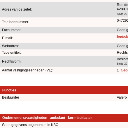
Rue de
4280 H
Adres van de zetel:
Sinds 20
04729
Telefoonnummer:
Faxnummer:
Geen g
lepied
E-mail:
Webadres:
Geen g
Type entiteit:
Rechts
Beslot
Rechtsvorm:
Sinds 20
Aantal vestigingseenheden (VE):
1
Gege
Functies
Bestuurder
Valero
Ondernemersvaardigheden - ambulant - kermisuitbater
Geen gegevens opgenomen in KBO.