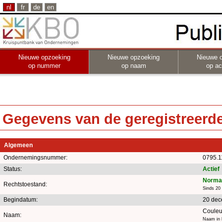
nl
fr
de
en
Nieuwe opzoeking
Nieuwe opzoeking
Nieuwe 
op nummer
op naam
op act
Gegevens van de geregistreerde 
Algemeen
Ondernemingsnummer:
0795.1
Status:
Actief
Normal
Rechtstoestand:
Sinds 20
Begindatum:
20 dec
Couleu
Naam:
Naam in 