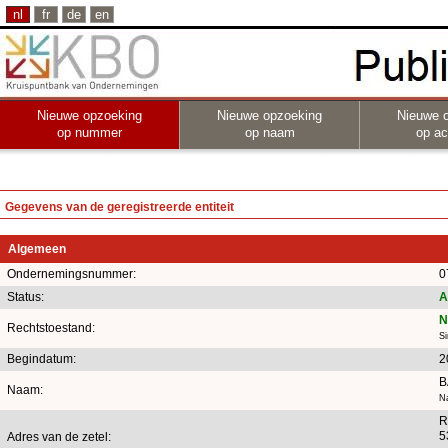
nl
fr
de
en
Nieuwe opzoeking
Nieuwe opzoeking
Nieuwe 
op nummer
op naam
op act
Gegevens van de geregistreerde entiteit
Algemeen
Ondernemingsnummer:
0
Status:
A
N
Rechtstoestand:
S
Begindatum:
2
B
Naam:
N
R
5
Adres van de zetel: