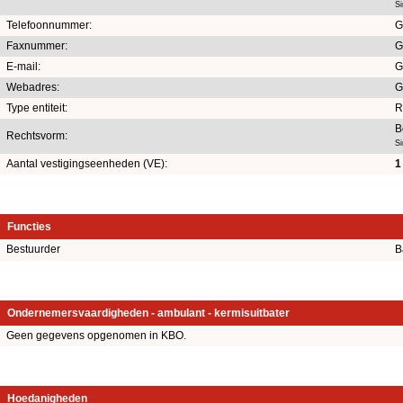
S
Telefoonnummer:
G
Faxnummer:
G
E-mail:
G
Webadres:
G
Type entiteit:
R
B
Rechtsvorm:
S
Aantal vestigingseenheden (VE):
1
Functies
Bestuurder
B
Ondernemersvaardigheden - ambulant - kermisuitbater
Geen gegevens opgenomen in KBO.
Hoedanigheden