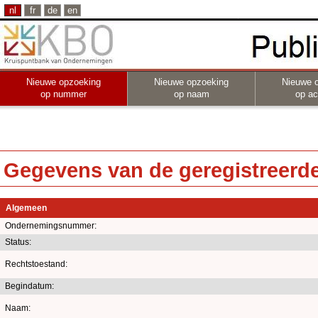
nl
fr
de
en
Nieuwe opzoeking
Nieuwe opzoeking
Nieuwe 
op nummer
op naam
op act
Gegevens van de geregistreerde 
Algemeen
Ondernemingsnummer:
Status:
Rechtstoestand:
Begindatum:
Naam: