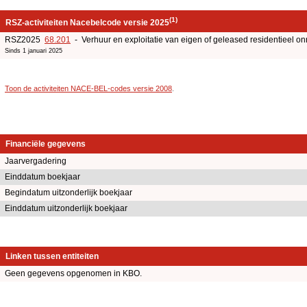
(1)
RSZ-activiteiten Nacebelcode versie 2025
RSZ2025
68.201
- Verhuur en exploitatie van eigen of geleased residentieel o
Sinds 1 januari 2025
Toon de activiteiten NACE-BEL-codes versie 2008
.
Financiële gegevens
Jaarvergadering
Einddatum boekjaar
Begindatum uitzonderlijk boekjaar
Einddatum uitzonderlijk boekjaar
Linken tussen entiteiten
Geen gegevens opgenomen in KBO.