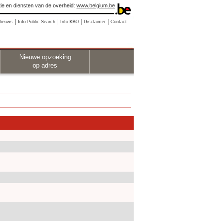
ie en diensten van de overheid:
www.belgium.be
Nieuws
Info Public Search
Info KBO
Disclaimer
Contact
Nieuwe opzoeking
op adres