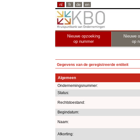
nl
fr
de
en
Nieuwe opzoeking
Nieuwe o
op nummer
op 
Gegevens van de geregistreerde entiteit
Algemeen
Ondernemingsnummer:
Status:
Rechtstoestand:
Begindatum:
Naam:
Afkorting: