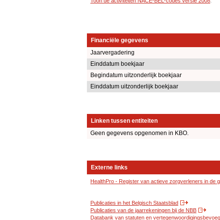
Toon de activiteiten NACE-BEL-codes versie 2008
.
Financiële gegevens
Jaarvergadering
Einddatum boekjaar
Begindatum uitzonderlijk boekjaar
Einddatum uitzonderlijk boekjaar
Linken tussen entiteiten
Geen gegevens opgenomen in KBO.
Externe links
HealthPro - Register van actieve zorgverleners in de
Publicaties in het Belgisch Staatsblad
Publicaties van de jaarrekeningen bij de NBB
Databank van statuten en vertegenwoordigingsbevoegd