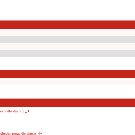
 gezondheidszorg
heden (notariële akten)