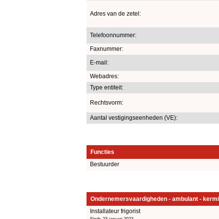
Adres van de zetel:
Telefoonnummer:
Faxnummer:
E-mail:
Webadres:
Type entiteit:
Rechtsvorm:
Aantal vestigingseenheden (VE):
Functies
Bestuurder
Ondernemersvaardigheden - ambulant - kermi
Installateur frigorist
Sinds 23 januari 2023