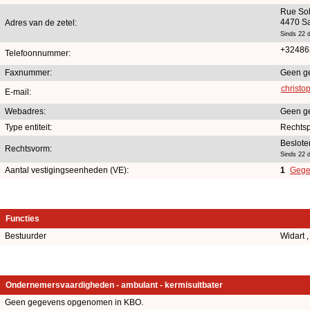
Rue Sol
4470 Sa
Adres van de zetel:
Sinds 22 
+32486
Telefoonnummer:
Faxnummer:
Geen g
christo
E-mail:
Webadres:
Geen g
Type entiteit:
Rechts
Beslote
Rechtsvorm:
Sinds 22 
Aantal vestigingseenheden (VE):
1
Gegev
Functies
Bestuurder
Widart 
Ondernemersvaardigheden - ambulant - kermisuitbater
Geen gegevens opgenomen in KBO.