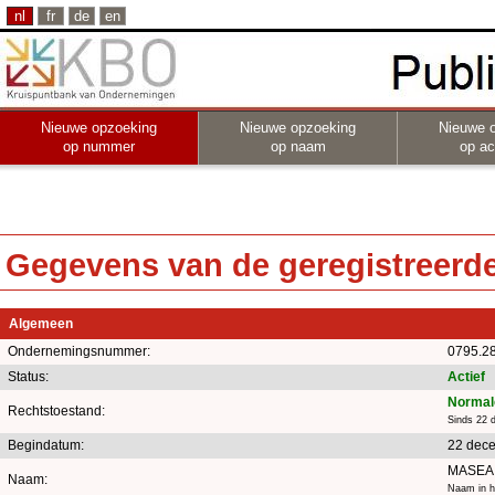
nl
fr
de
en
Nieuwe opzoeking
Nieuwe opzoeking
Nieuwe 
op nummer
op naam
op act
Gegevens van de geregistreerde 
Algemeen
Ondernemingsnummer:
0795.2
Status:
Actief
Normal
Rechtstoestand:
Sinds 22 
Begindatum:
22 dec
MASEA
Naam:
Naam in h