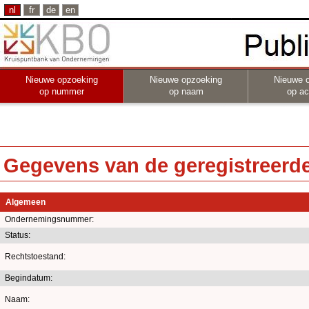
nl
fr
de
en
Nieuwe opzoeking
Nieuwe opzoeking
Nieuwe 
op nummer
op naam
op act
Gegevens van de geregistreerde 
Algemeen
Ondernemingsnummer:
Status:
Rechtstoestand:
Begindatum:
Naam: