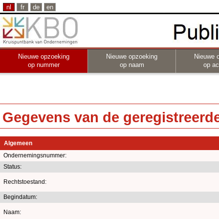
nl
fr
de
en
Nieuwe opzoeking
Nieuwe opzoeking
Nieuwe 
op nummer
op naam
op act
Gegevens van de geregistreerde 
Algemeen
Ondernemingsnummer:
Status:
Rechtstoestand:
Begindatum:
Naam: