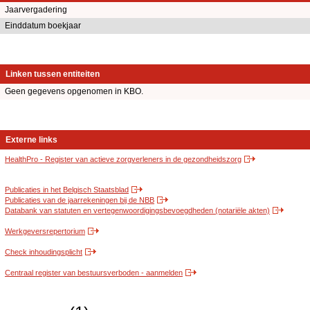
Jaarvergadering
Einddatum boekjaar
Linken tussen entiteiten
Geen gegevens opgenomen in KBO.
Externe links
HealthPro - Register van actieve zorgverleners in de gezondheidszorg
Publicaties in het Belgisch Staatsblad
Publicaties van de jaarrekeningen bij de NBB
Databank van statuten en vertegenwoordigingsbevoegdheden (notariële akten)
Werkgeversrepertorium
Check inhoudingsplicht
Centraal register van bestuursverboden - aanmelden