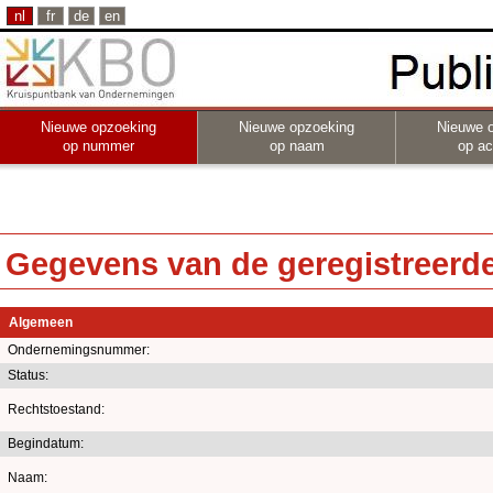
nl
fr
de
en
Nieuwe opzoeking
Nieuwe opzoeking
Nieuwe 
op nummer
op naam
op act
Gegevens van de geregistreerde 
Algemeen
Ondernemingsnummer:
Status:
Rechtstoestand:
Begindatum:
Naam: