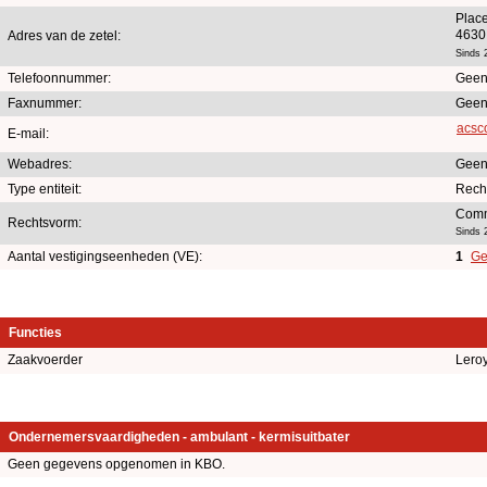
Place
4630
Adres van de zetel:
Sinds 
Telefoonnummer:
Geen
Faxnummer:
Geen
acsc
E-mail:
Webadres:
Geen
Type entiteit:
Rech
Comm
Rechtsvorm:
Sinds 
Aantal vestigingseenheden (VE):
1
Ge
Functies
Zaakvoerder
Lero
Ondernemersvaardigheden - ambulant - kermisuitbater
Geen gegevens opgenomen in KBO.