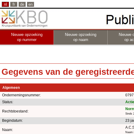
nl
fr
de
en
Nieuwe opzoeking
Nieuwe opzoeking
Nieuwe 
op nummer
op naam
op act
Gegevens van de geregistreerde 
Algemeen
Ondernemingsnummer:
0797
Status:
Actie
Norm
Rechtstoestand:
Sinds 
Begindatum:
23 ja
A.C.
Naam:
Naam i