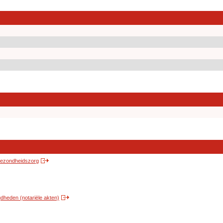
 gezondheidszorg
heden (notariële akten)