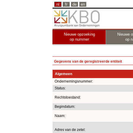
nl
fr
de
en
Nieuwe opzoeking
Nieuwe o
op nummer
op 
Gegevens van de geregistreerde entiteit
Algemeen
Ondernemingsnummer:
Status:
Rechtstoestand:
Begindatum:
Naam:
Adres van de zetel: