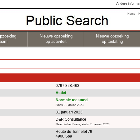
Andere informat
Home
pzoeking
Nieuwe opzoeking
Nieuwe opzoeking
naam
op activiteit
op toelating
0797.828.463
Actief
Normale toestand
Sinds 31 januari 2023
31 januari 2023
D&R Consultance
Naam in het Frans, sinds 31 januari 2023
Route du Tonnelet 79
4900 Spa