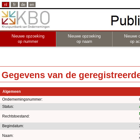
nl
fr
de
en
Nieuwe opzoeking
Nieuwe opzoeking
Nieuwe 
op nummer
op naam
op act
Gegevens van de geregistreerde 
Algemeen
Ondernemingsnummer:
Status:
Rechtstoestand:
Begindatum:
Naam: