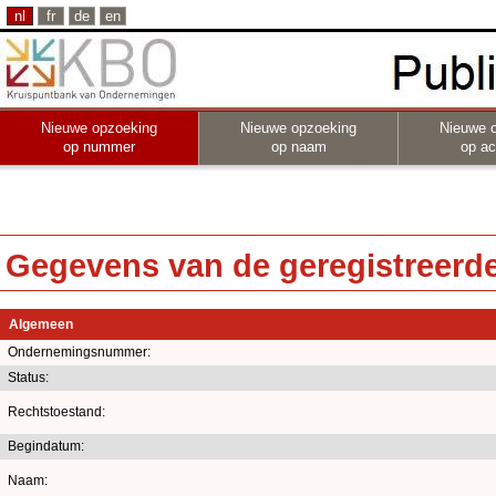
nl
fr
de
en
Nieuwe opzoeking
Nieuwe opzoeking
Nieuwe 
op nummer
op naam
op act
Gegevens van de geregistreerde 
Algemeen
Ondernemingsnummer:
Status:
Rechtstoestand:
Begindatum:
Naam: