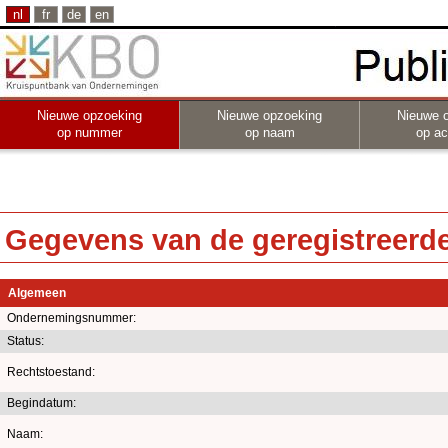
nl
fr
de
en
Nieuwe opzoeking
Nieuwe opzoeking
Nieuwe 
op nummer
op naam
op act
Gegevens van de geregistreerde 
Algemeen
Ondernemingsnummer:
Status:
Rechtstoestand:
Begindatum:
Naam: