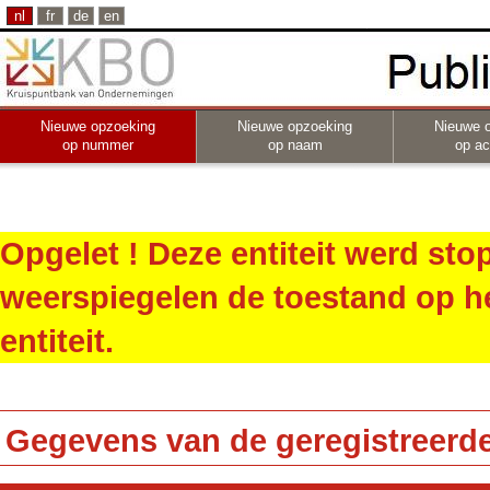
nl
fr
de
en
Nieuwe opzoeking
Nieuwe opzoeking
Nieuwe 
op nummer
op naam
op act
Opgelet ! Deze entiteit werd st
weerspiegelen de toestand op h
entiteit.
Gegevens van de geregistreerde 