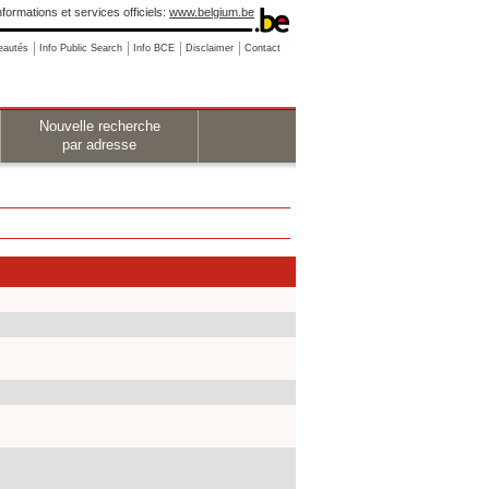
nformations et services officiels:
www.belgium.be
eautés
Info Public Search
Info BCE
Disclaimer
Contact
Nouvelle recherche
par adresse