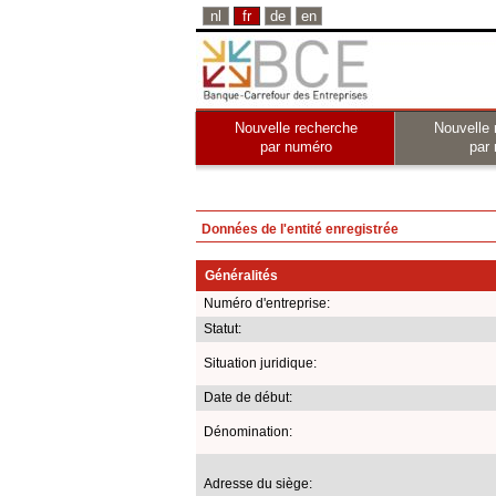
nl
fr
de
en
Nouvelle recherche
Nouvelle 
par numéro
par
Données de l'entité enregistrée
Généralités
Numéro d'entreprise:
Statut:
Situation juridique:
Date de début:
Dénomination:
Adresse du siège: