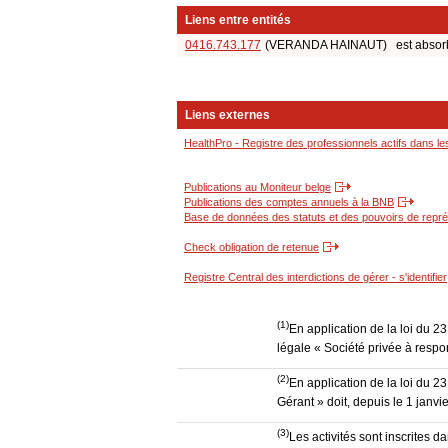
Liens entre entités
0416.743.177
(VERANDA HAINAUT) est absorbée 
Liens externes
HealthPro - Registre des professionnels actifs dans le
Publications au Moniteur belge
Publications des comptes annuels à la BNB
Base de données des statuts et des pouvoirs de représ
Check obligation de retenue
Registre Central des interdictions de gérer - s'identifier
(1)
En application de la loi du 2
légale « Société privée à respon
(2)
En application de la loi du 2
Gérant » doit, depuis le 1 janvi
(3)
Les activités sont inscrites 