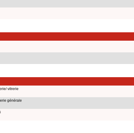
ie/ vitrerie
erie générale
é