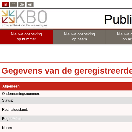
nl
fr
de
en
Nieuwe opzoeking
Nieuwe opzoeking
Nieuwe 
op nummer
op naam
op act
Gegevens van de geregistreerde 
Algemeen
Ondernemingsnummer:
Status:
Rechtstoestand:
Begindatum:
Naam: