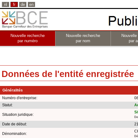
nl
fr
de
en
Nouvelle recherche
Nouvelle recherche
Nouvelle
par numéro
par nom
par a
Données de l'entité enregistrée
Généralités
Numéro d'entreprise:
0
Statut:
Ac
Si
Situation juridique:
De
Date de début:
2
C
Dénomination:
Dé