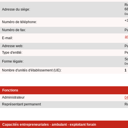
R
68
Adresse du siège:
De
+
Numéro de téléphone:
Numéro de fax:
Pa
a
E-mail:
Adresse web:
Pa
Type d'entité:
P
So
Forme légale:
De
Nombre d'unités d'établissement (UE):
1
Fonctions
Administrateur
0
Représentant permanent
R
Capacités entrepreneuriales - ambulant - exploitant forain