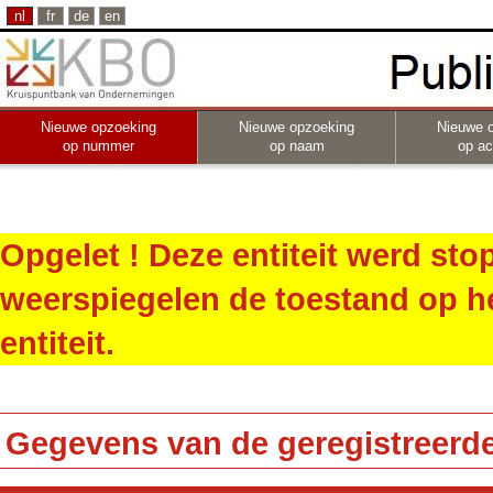
nl
fr
de
en
Nieuwe opzoeking
Nieuwe opzoeking
Nieuwe 
op nummer
op naam
op act
Opgelet ! Deze entiteit werd st
weerspiegelen de toestand op h
entiteit.
Gegevens van de geregistreerde 