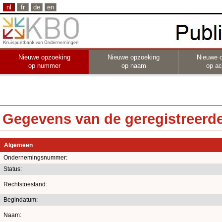
nl
fr
de
en
Nieuwe opzoeking
Nieuwe opzoeking
Nieuwe 
op nummer
op naam
op act
Gegevens van de geregistreerde 
Algemeen
Ondernemingsnummer:
Status:
Rechtstoestand:
Begindatum:
Naam: