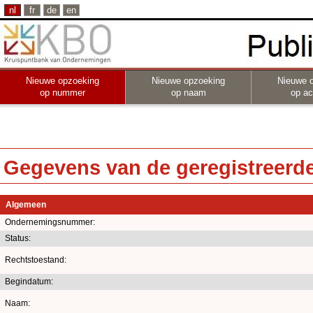
nl
fr
de
en
Nieuwe opzoeking
Nieuwe opzoeking
Nieuwe 
op nummer
op naam
op act
Gegevens van de geregistreerde 
Algemeen
Ondernemingsnummer:
Status:
Rechtstoestand:
Begindatum:
Naam: