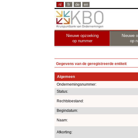
nl
fr
de
en
Nieuwe opzoeking
Nieuwe o
op nummer
op 
Gegevens van de geregistreerde entiteit
Algemeen
Ondernemingsnummer:
Status:
Rechtstoestand:
Begindatum:
Naam:
Afkorting: