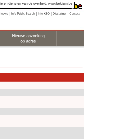
ie en diensten van de overheid:
www.belgium.be
Nieuws
Info Public Search
Info KBO
Disclaimer
Contact
Nieuwe opzoeking
op adres