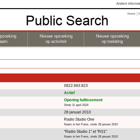
Andere informat
Home
pzoeking
Nieuwe opzoeking
Nieuwe opzoeking
naam
op activiteit
op toelating
0822.683.823
Actief
Opening faillissement
Sinds 11 april 2024
28 januari 2010
Radio Studio One
Naam in het Frans, sinds 28 januari 2010
"Radio Studio 1" et "RS1"
Naam in het Frans, sinds 28 januari 2010