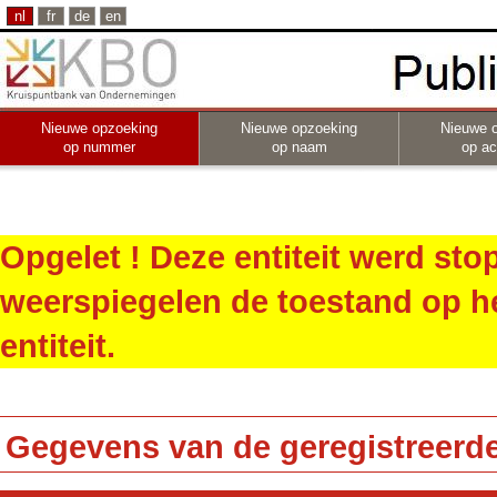
nl
fr
de
en
Nieuwe opzoeking
Nieuwe opzoeking
Nieuwe 
op nummer
op naam
op act
Opgelet ! Deze entiteit werd st
weerspiegelen de toestand op h
entiteit.
Gegevens van de geregistreerde 