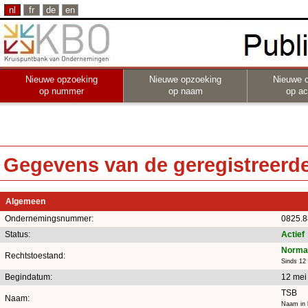
nl
fr
de
en
Nieuwe opzoeking
Nieuwe opzoeking
Nieuwe 
op nummer
op naam
op act
Gegevens van de geregistreerde 
Algemeen
Ondernemingsnummer:
0825.8
Status:
Actief
Normal
Rechtstoestand:
Sinds 12
Begindatum:
12 mei
TSB
Naam:
Naam in 