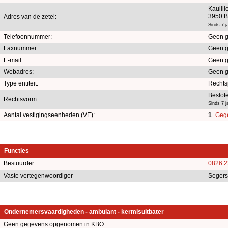
Kaulil
3950 B
Adres van de zetel:
Sinds 7 j
Telefoonnummer:
Geen g
Faxnummer:
Geen g
E-mail:
Geen g
Webadres:
Geen g
Type entiteit:
Rechts
Beslot
Rechtsvorm:
Sinds 7 j
Aantal vestigingseenheden (VE):
1
Gege
Functies
Bestuurder
0826.2
Vaste vertegenwoordiger
Seger
Ondernemersvaardigheden - ambulant - kermisuitbater
Geen gegevens opgenomen in KBO.