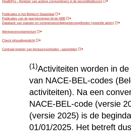
HealthPro - Register van actieve zorgverleners in de gezondheidszorg
Publicaties in het Belgisch Staatsblad
Publicaties van de jaarrekeningen bij de NBB
Databank van statuten en vertegenwoordigingsbevoegdheden (notariële akten)
Werkgeversrepertorium
Check inhoudingsplicht
Centraal register van bestuursverboden - aanmelden
(1)
Activiteiten worden in 
van NACE-BEL-codes (Bel
activiteiten). Na een conve
NACE-BEL-code (versie 2
(versie 2025) is de beginda
01/01/2025. Het betreft dus