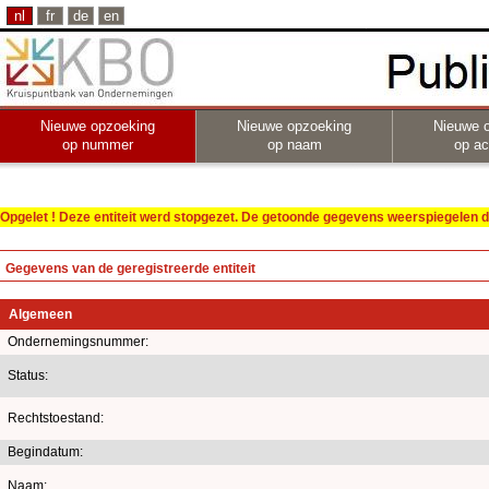
nl
fr
de
en
Nieuwe opzoeking
Nieuwe opzoeking
Nieuwe 
op nummer
op naam
op act
Opgelet ! Deze entiteit werd stopgezet. De getoonde gegevens weerspiegelen de
Gegevens van de geregistreerde entiteit
Algemeen
Ondernemingsnummer:
Status:
Rechtstoestand:
Begindatum:
Naam: