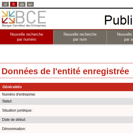
nl
fr
de
en
Nouvelle recherche
Nouvelle recherche
Nouvelle
par numéro
par nom
par a
Données de l'entité enregistrée
Généralités
Numéro d'entreprise:
Statut:
Situation juridique:
Date de début:
Dénomination: