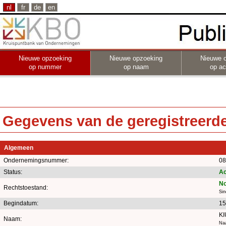
nl
fr
de
en
Nieuwe opzoeking
Nieuwe opzoeking
Nieuwe 
op nummer
op naam
op act
Gegevens van de geregistreerde 
Algemeen
Ondernemingsnummer:
08
Status:
Ac
No
Rechtstoestand:
Si
Begindatum:
15
K
Naam:
Naa