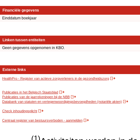
Financiële gegevens
Einddatum boekjaar
Linken tussen entiteiten
Geen gegevens opgenomen in KBO.
Externe links
HealthPro - Register van actieve zorgverleners in de gezondheidszorg
Publicaties in het Belgisch Staatsblad
Publicaties van de jaarrekeningen bij de NBB
Databank van statuten en vertegenwoordigingsbevoegdheden (notariële akten)
Check inhoudingsplicht
Centraal register van bestuursverboden - aanmelden
(1)