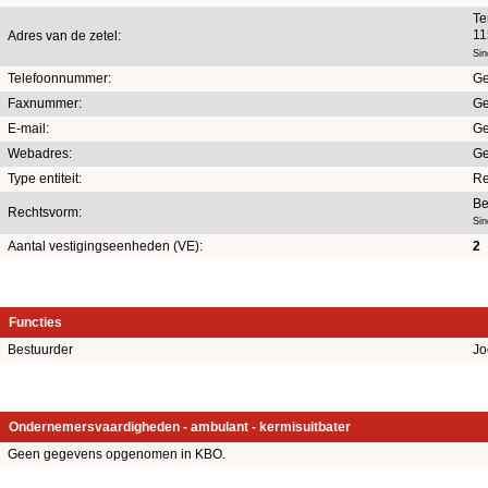
Te
11
Adres van de zetel:
Sin
Telefoonnummer:
Ge
Faxnummer:
Ge
E-mail:
Ge
Webadres:
Ge
Type entiteit:
Re
Be
Rechtsvorm:
Si
Aantal vestigingseenheden (VE):
2
Functies
Bestuurder
Jo
Ondernemersvaardigheden - ambulant - kermisuitbater
Geen gegevens opgenomen in KBO.