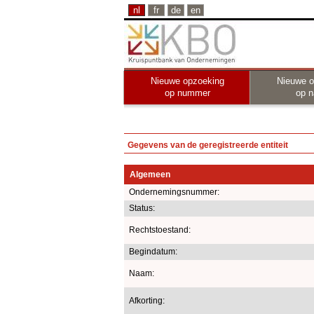
nl
fr
de
en
Nieuwe opzoeking
Nieuwe o
op nummer
op 
Gegevens van de geregistreerde entiteit
Algemeen
Ondernemingsnummer:
Status:
Rechtstoestand:
Begindatum:
Naam:
Afkorting: