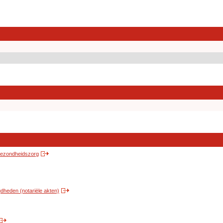
 gezondheidszorg
heden (notariële akten)