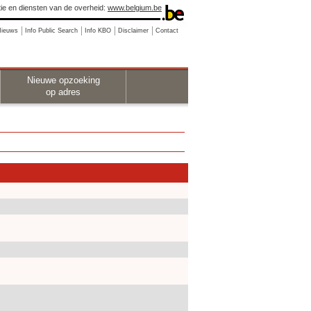
ie en diensten van de overheid:
www.belgium.be
Nieuws
Info Public Search
Info KBO
Disclaimer
Contact
Nieuwe opzoeking
op adres