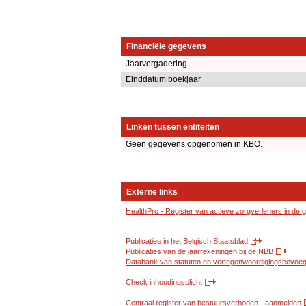
Financiële gegevens
Jaarvergadering
Einddatum boekjaar
Linken tussen entiteiten
Geen gegevens opgenomen in KBO.
Externe links
HealthPro - Register van actieve zorgverleners in de
Publicaties in het Belgisch Staatsblad
Publicaties van de jaarrekeningen bij de NBB
Databank van statuten en vertegenwoordigingsbevoegd
Check inhoudingsplicht
Centraal register van bestuursverboden - aanmelden