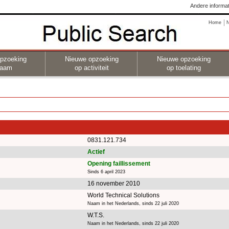
Andere informat
Home
pzoeking
Nieuwe opzoeking
Nieuwe opzoeking
naam
op activiteit
op toelating
0831.121.734
Actief
Opening faillissement
Sinds 6 april 2023
16 november 2010
World Technical Solutions
Naam in het Nederlands, sinds 22 juli 2020
W.T.S.
Naam in het Nederlands, sinds 22 juli 2020