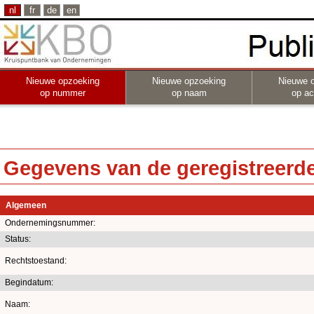
nl
fr
de
en
Nieuwe opzoeking
Nieuwe opzoeking
Nieuwe 
op nummer
op naam
op act
Gegevens van de geregistreerde 
Algemeen
Ondernemingsnummer:
Status:
Rechtstoestand:
Begindatum:
Naam: