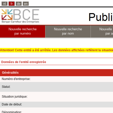
nl
fr
de
en
Nouvelle recherche
Nouvelle recherche
Nouvelle
par numéro
par nom
par a
Attention! Cette entité a été arrêtée. Les données affichées reflètent la situation 
Données de l'entité enregistrée
Généralités
Numéro d'entreprise:
Statut:
Situation juridique:
Date de début:
Dénomination: