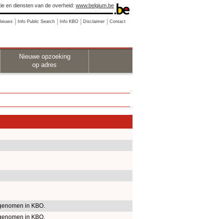
ie en diensten van de overheid:
www.belgium.be
Nieuws
Info Public Search
Info KBO
Disclaimer
Contact
Nieuwe opzoeking
op adres
genomen in KBO.
genomen in KBO.