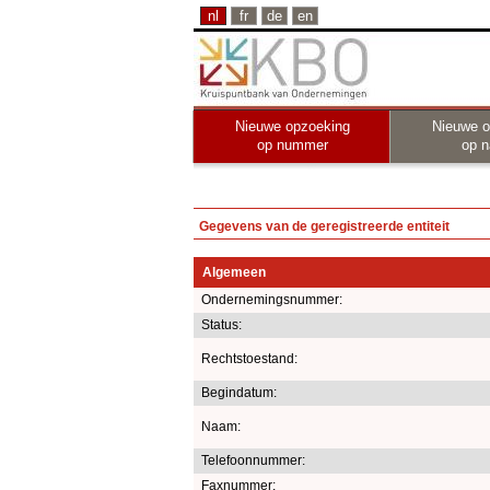
nl
fr
de
en
Nieuwe opzoeking
Nieuwe o
op nummer
op 
Gegevens van de geregistreerde entiteit
Algemeen
Ondernemingsnummer:
Status:
Rechtstoestand:
Begindatum:
Naam:
Telefoonnummer:
Faxnummer: