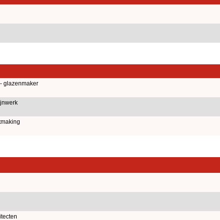
 - glazenmaker
jnwerk
tmaking
itecten