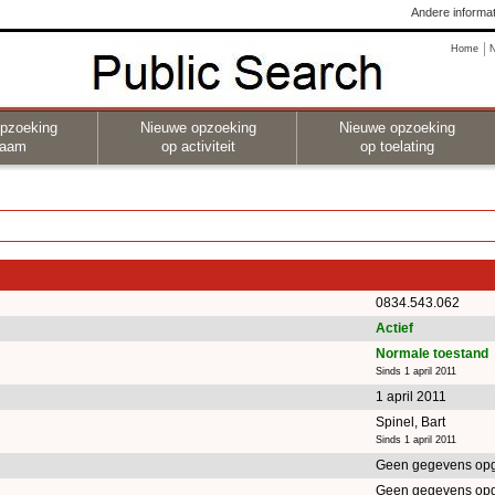
Andere informat
Home
pzoeking
Nieuwe opzoeking
Nieuwe opzoeking
naam
op activiteit
op toelating
0834.543.062
Actief
Normale toestand
Sinds 1 april 2011
1 april 2011
Spinel, Bart
Sinds 1 april 2011
Geen gegevens op
Geen gegevens op