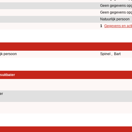
Geen gegevens op
Geen gegevens op
Natuurlijk persoon
1
Gegevens en acti
ijk persoon
Spinel , Bart
suitbater
er