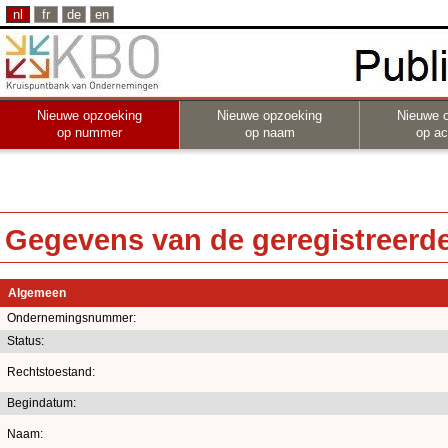
nl
fr
de
en
Nieuwe opzoeking
Nieuwe opzoeking
Nieuwe 
op nummer
op naam
op act
Gegevens van de geregistreerde 
Algemeen
Ondernemingsnummer:
Status:
Rechtstoestand:
Begindatum:
Naam: