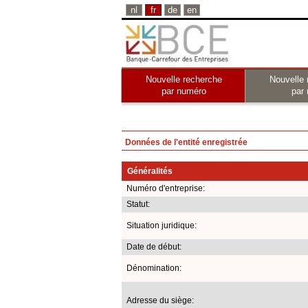
nl
fr
de
en
Nouvelle recherche
Nouvelle 
par numéro
par
Données de l'entité enregistrée
Généralités
Numéro d'entreprise:
Statut:
Situation juridique:
Date de début:
Dénomination:
Adresse du siège: