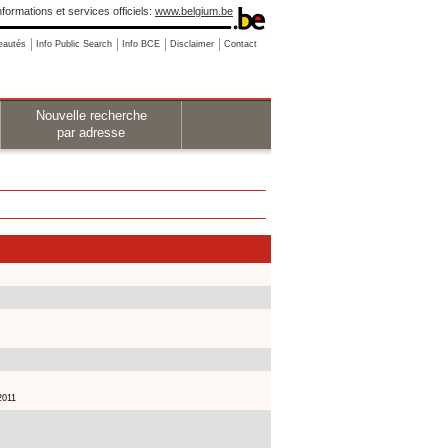
nformations et services officiels:
www.belgium.be
eautés
Info Public Search
Info BCE
Disclaimer
Contact
Nouvelle recherche
par adresse
2011