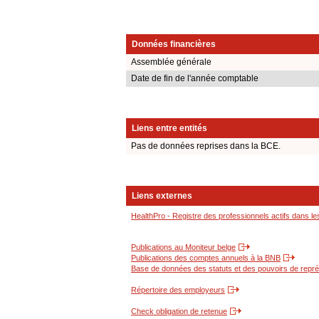
Données financières
Assemblée générale
Date de fin de l'année comptable
Liens entre entités
Pas de données reprises dans la BCE.
Liens externes
HealthPro - Registre des professionnels actifs dans le
Publications au Moniteur belge
Publications des comptes annuels à la BNB
Base de données des statuts et des pouvoirs de représ
Répertoire des employeurs
Check obligation de retenue