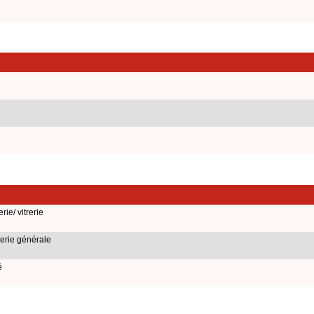
ie/ vitrerie
erie générale
é