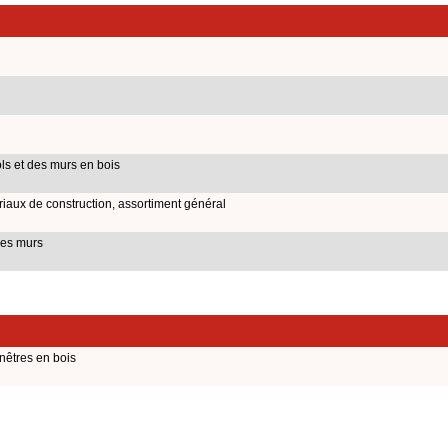
s et des murs en bois
aux de construction, assortiment général
des murs
nêtres en bois