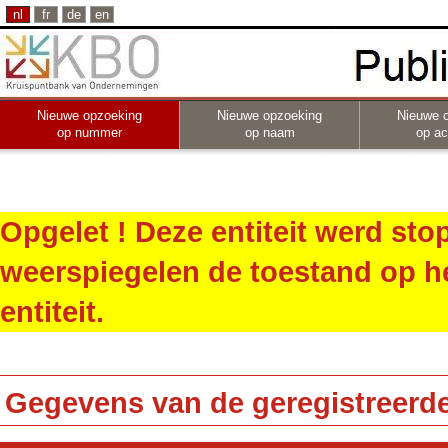
nl
fr
de
en
Nieuwe opzoeking
Nieuwe opzoeking
Nieuwe 
op nummer
op naam
op act
Opgelet ! Deze entiteit werd st
weerspiegelen de toestand op h
entiteit.
Gegevens van de geregistreerde 