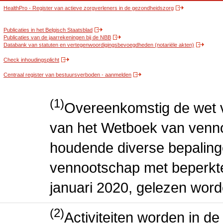
HealthPro - Register van actieve zorgverleners in de gezondheidszorg
Publicaties in het Belgisch Staatsblad
Publicaties van de jaarrekeningen bij de NBB
Databank van statuten en vertegenwoordigingsbevoegdheden (notariële akten)
Check inhoudingsplicht
Centraal register van bestuursverboden - aanmelden
(1)
Overeenkomstig de wet v
van het Wetboek van venn
houdende diverse bepaling
vennootschap met beperkte 
januari 2020, gelezen word
(2)
Activiteiten worden in 