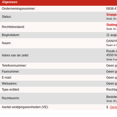
Algemeen
Ondernemingsnummer:
0838.4
Stopge
Status:
Sinds 16 
Sluitin
Rechtstoestand:
Sinds 16 
Begindatum:
11 aug
DANIY
Naam:
Naam in h
Route 
4550 N
Adres van de zetel:
Sinds 8 a
Telefoonnummer:
Geen g
Faxnummer:
Geen g
E-mail:
Geen g
Webadres:
Geen g
Type entiteit:
Rechts
Beslot
Rechtsvorm:
Sinds 26 j
Aantal vestigingseenheden (VE):
1
Gege