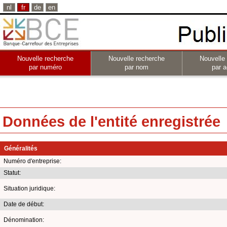
nl
fr
de
en
Nouvelle recherche
Nouvelle recherche
Nouvelle
par numéro
par nom
par a
Données de l'entité enregistrée
Généralités
Numéro d'entreprise:
Statut:
Situation juridique:
Date de début:
Dénomination: