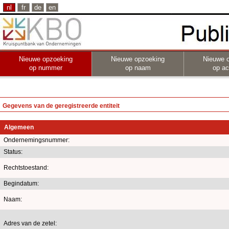
nl
fr
de
en
Nieuwe opzoeking
Nieuwe opzoeking
Nieuwe 
op nummer
op naam
op act
Gegevens van de geregistreerde entiteit
Algemeen
Ondernemingsnummer:
Status:
Rechtstoestand:
Begindatum:
Naam:
Adres van de zetel: