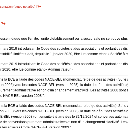
entation (actes notariés)
resse indique que l'entité, l'unité d'établissement ou la succursale ne se trouve plus 
3 mars 2019 introduisant le Code des sociétés et des associations et portant des dis
sabilité limitée » doit, depuis le 1 janvier 2020, être lue comme étant « Société à r
3 mars 2019 introduisant le Code des sociétés et des associations et portant des disp
er 2020, être lue comme étant « Administrateur ».
dans la BCE à l'aide des codes NACE-BEL (nomenclature belge des activités). Suite 
 2008) vers les codes NACE-BEL (version 2025), la date de début des activités (v
purement administrative et non d'un changement d'activité. Les activités 2008 sont 
Code NACE-BEL version 2008 ".
dans la BCE à l'aide des codes NACE-BEL (nomenclature belge des activités). Suite 
 2003) vers les codes NACE-BEL (version 2008), la date de début des activités (v
E-BEL (version 2008) ont ensuite été arrêtées le 31/12/2024 et converties autom
onc de conversions purement administratives et non d'un changement d'activité. Les 
trez les activités Code NACE-BEL version 2003 ".