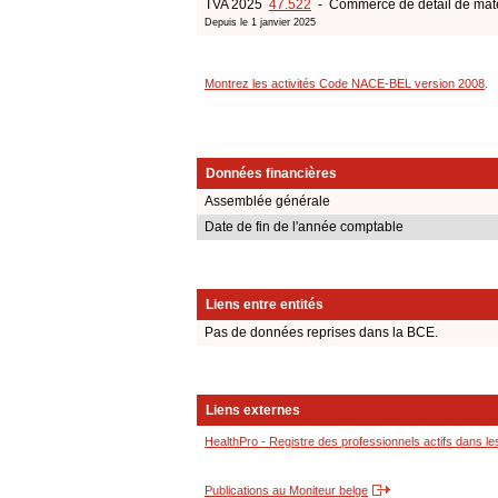
TVA 2025
47.522
- Commerce de détail de matéri
Depuis le 1 janvier 2025
Montrez les activités Code NACE-BEL version 2008
.
Données financières
Assemblée générale
Date de fin de l'année comptable
Liens entre entités
Pas de données reprises dans la BCE.
Liens externes
HealthPro - Registre des professionnels actifs dans le
Publications au Moniteur belge