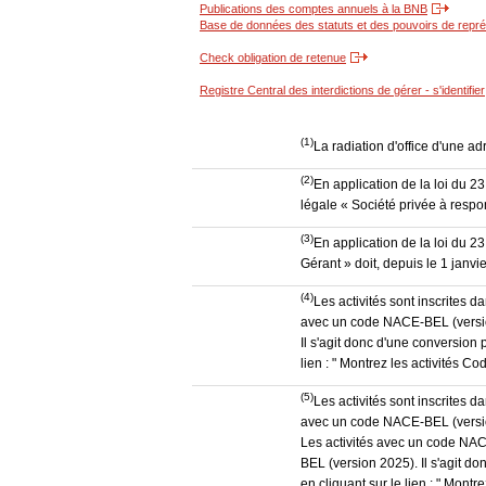
Publications des comptes annuels à la BNB
Base de données des statuts et des pouvoirs de représ
Check obligation de retenue
Registre Central des interdictions de gérer - s'identifier
(1)
La radiation d'office d'une ad
(2)
En application de la loi du 2
légale « Société privée à respon
(3)
En application de la loi du 2
Gérant » doit, depuis le 1 janvi
(4)
Les activités sont inscrites 
avec un code NACE-BEL (version
Il s'agit donc d'une conversion 
lien : " Montrez les activités 
(5)
Les activités sont inscrites 
avec un code NACE-BEL (version
Les activités avec un code NAC
BEL (version 2025). Il s'agit d
en cliquant sur le lien : " Mon