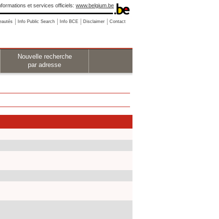
nformations et services officiels:
www.belgium.be
eautés
Info Public Search
Info BCE
Disclaimer
Contact
Nouvelle recherche
par adresse