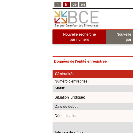
nl
fr
de
en
Nouvelle recherche
Nouvelle 
par numéro
par
Données de l'entité enregistrée
Généralités
Numéro d'entreprise:
Statut:
Situation juridique:
Date de début:
Dénomination:
Adresse du siège: