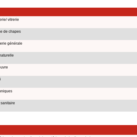
ie/ vitrerie
se de chapes
erie générale
naturelle
euvre
é
chniques
 sanitaire