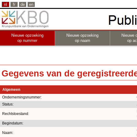
nl
fr
de
en
Nieuwe opzoeking
Nieuwe opzoeking
Nieuwe 
op nummer
op naam
op act
Gegevens van de geregistreerde 
Algemeen
Ondernemingsnummer:
Status:
Rechtstoestand:
Begindatum:
Naam: