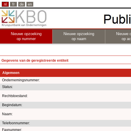
nl
fr
de
en
Nieuwe opzoeking
Nieuwe opzoeking
Nieuwe 
op nummer
op naam
op act
Gegevens van de geregistreerde entiteit
Algemeen
Ondernemingsnummer:
Status:
Rechtstoestand:
Begindatum:
Naam:
Telefoonnummer:
Faxnummer: