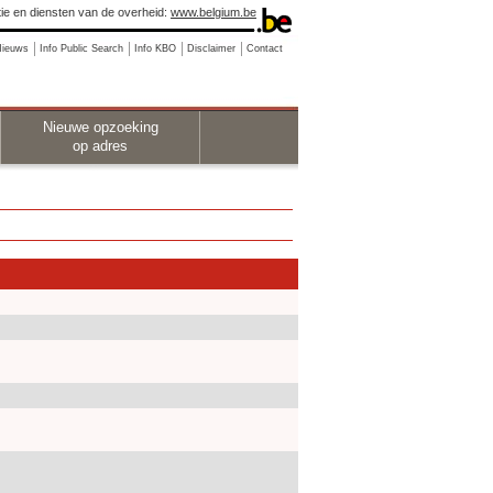
ie en diensten van de overheid:
www.belgium.be
Nieuws
Info Public Search
Info KBO
Disclaimer
Contact
Nieuwe opzoeking
op adres