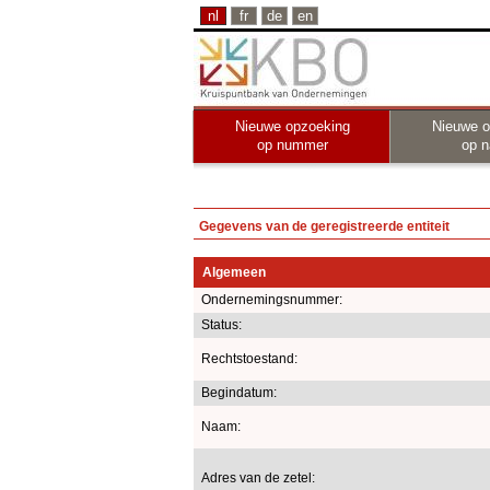
nl
fr
de
en
Nieuwe opzoeking
Nieuwe o
op nummer
op 
Gegevens van de geregistreerde entiteit
Algemeen
Ondernemingsnummer:
Status:
Rechtstoestand:
Begindatum:
Naam:
Adres van de zetel: