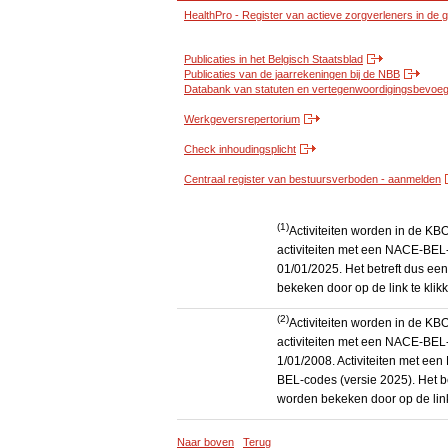
HealthPro - Register van actieve zorgverleners in de
Publicaties in het Belgisch Staatsblad
Publicaties van de jaarrekeningen bij de NBB
Databank van statuten en vertegenwoordigingsbevoegd
Werkgeversrepertorium
Check inhoudingsplicht
Centraal register van bestuursverboden - aanmelden
(1)
Activiteiten worden in de K
activiteiten met een NACE-BEL-
01/01/2025. Het betreft dus een
bekeken door op de link te kli
(2)
Activiteiten worden in de K
activiteiten met een NACE-BEL-
1/01/2008. Activiteiten met e
BEL-codes (versie 2025). Het be
worden bekeken door op de link
Naar boven
Terug