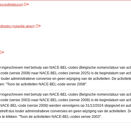
 gezondheidszorg
heden (notariële akten)
BO ingeschreven met behulp van NACE-BEL-codes (Belgische nomenclatuur van activ
code (versie 2008) naar NACE-BEL-codes (versie 2025) is de begindatum van activ
 louter administratieve conversie en geen wijziging van de activiteiten. De activi
kken: "Toon de activiteiten NACE-BEL-code versie 2008".
BO ingeschreven met behulp van NACE-BEL-codes (Belgische nomenclatuur van activ
code (versie 2003) naar NACE-BEL-codes (versie 2008) is de begindatum van activ
en NACE-BEL-code (versie 2008) werden vervolgens op 31/12/2024 stopgezet en a
treft dus louter administratieve conversies en geen wijziging van de activiteiten. 
 te klikken: "Toon de activiteiten NACE-BEL-codes versie 2003".