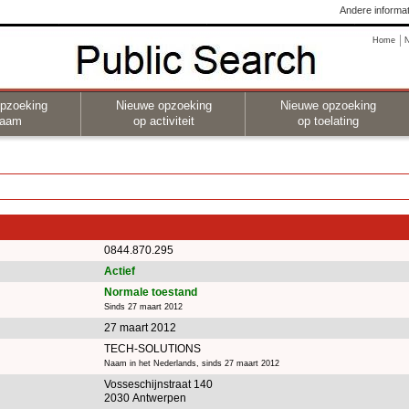
Andere informat
Home
pzoeking
Nieuwe opzoeking
Nieuwe opzoeking
naam
op activiteit
op toelating
0844.870.295
Actief
Normale toestand
Sinds 27 maart 2012
27 maart 2012
TECH-SOLUTIONS
Naam in het Nederlands, sinds 27 maart 2012
Vosseschijnstraat 140
2030 Antwerpen