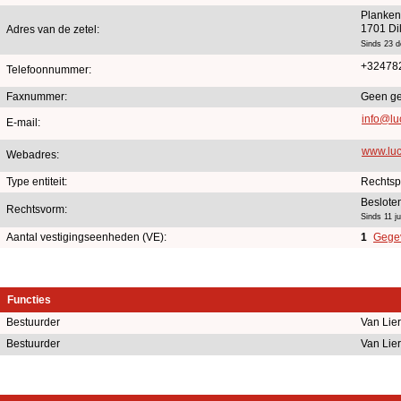
Planken
1701 Di
Adres van de zetel:
Sinds 23 
+32478
Telefoonnummer:
Faxnummer:
Geen g
info@lu
E-mail:
www.luc
Webadres:
Type entiteit:
Rechtsp
Beslote
Rechtsvorm:
Sinds 11 ju
Aantal vestigingseenheden (VE):
1
Gegev
Functies
Bestuurder
Van Lie
Bestuurder
Van Lie