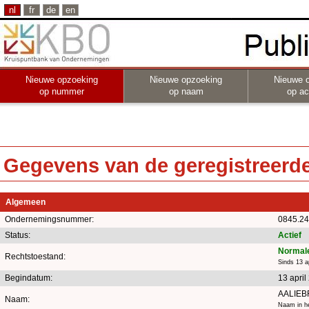
nl
fr
de
en
Nieuwe opzoeking
Nieuwe opzoeking
Nieuwe 
op nummer
op naam
op act
Gegevens van de geregistreerde 
Algemeen
Ondernemingsnummer:
0845.24
Status:
Actief
Normale
Rechtstoestand:
Sinds 13 a
Begindatum:
13 april
AALIEB
Naam:
Naam in he