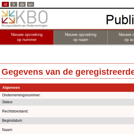
nl
fr
de
en
Nieuwe opzoeking
Nieuwe opzoeking
Nieuwe 
op nummer
op naam
op act
Gegevens van de geregistreerde 
Algemeen
Ondernemingsnummer:
Status:
Rechtstoestand:
Begindatum:
Naam: