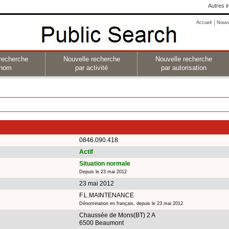
Autres i
Accueil
Nouv
recherche
Nouvelle recherche
Nouvelle recherche
 nom
par activité
par autorisation
0846.090.418
Actif
Situation normale
Depuis le 23 mai 2012
23 mai 2012
F.L.MAINTENANCE
Dénomination en français, depuis le 23 mai 2012
Chaussée de Mons(BT) 2 A
6500 Beaumont