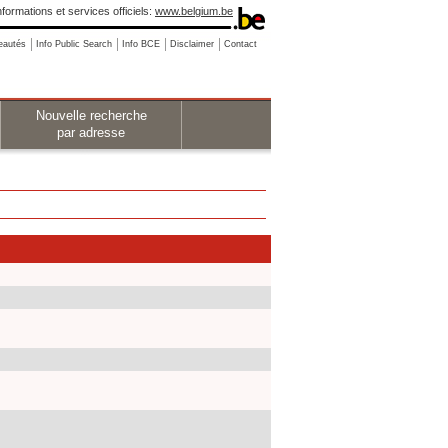
nformations et services officiels:
www.belgium.be
eautés
Info Public Search
Info BCE
Disclaimer
Contact
Nouvelle recherche
par adresse