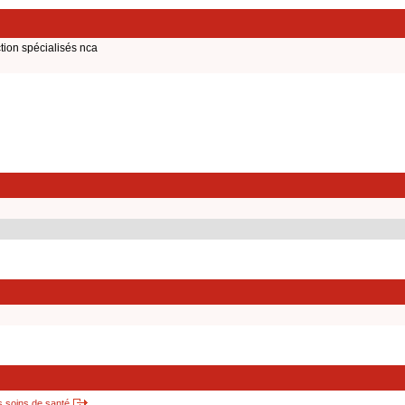
tion spécialisés nca
s soins de santé