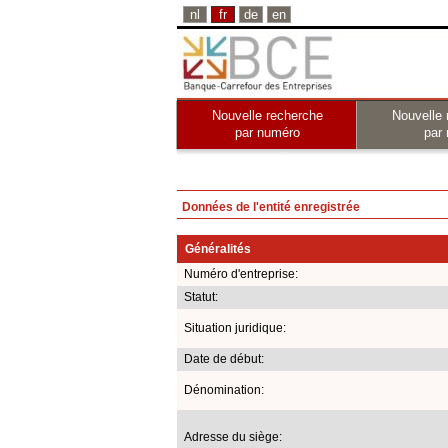
nl
fr
de
en
Nouvelle recherche
Nouvelle 
par numéro
par
Données de l'entité enregistrée
Généralités
Numéro d'entreprise:
Statut:
Situation juridique:
Date de début:
Dénomination:
Adresse du siège: