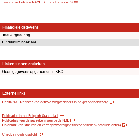
Toon de activiteiten NACE-BEL-codes versie 2008
.
Financiële gegevens
Jaarvergadering
Einddatum boekjaar
Linken tussen entiteiten
Geen gegevens opgenomen in KBO.
Externe links
HealthPro - Register van actieve zorgverleners in de gezondheidszorg
Publicaties in het Belgisch Staatsblad
Publicaties van de jaarrekeningen bij de NBB
Databank van statuten en vertegenwoordigingsbevoegdheden (notariële akten)
Check inhoudingsplicht