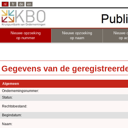
nl
fr
de
en
Nieuwe opzoeking
Nieuwe opzoeking
Nieuwe 
op nummer
op naam
op act
Gegevens van de geregistreerde 
Algemeen
Ondernemingsnummer:
Status:
Rechtstoestand:
Begindatum:
Naam: