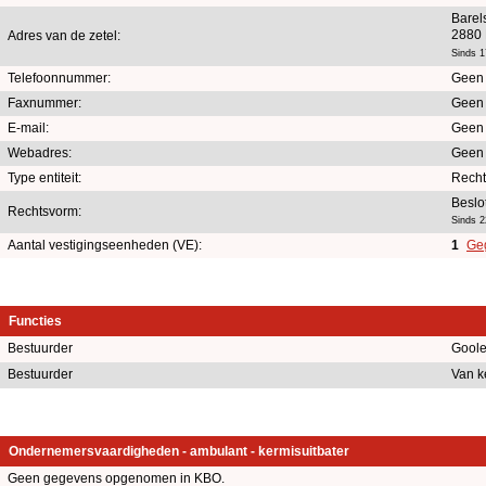
Barel
2880
Adres van de zetel:
Sinds 1
Telefoonnummer:
Geen
Faxnummer:
Geen
E-mail:
Geen
Webadres:
Geen
Type entiteit:
Recht
Beslo
Rechtsvorm:
Sinds 
Aantal vestigingseenheden (VE):
1
Geg
Functies
Bestuurder
Goole
Bestuurder
Van k
Ondernemersvaardigheden - ambulant - kermisuitbater
Geen gegevens opgenomen in KBO.