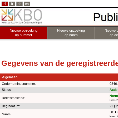
nl
fr
de
en
Nieuwe opzoeking
Nieuwe opzoeking
Nieuwe 
op nummer
op naam
op act
Gegevens van de geregistreerde 
Algemeen
Ondernemingsnummer:
0846.
Status:
Actie
Norma
Rechtstoestand:
Sinds 2
Begindatum:
22 ju
DG C
Naam:
Naam in