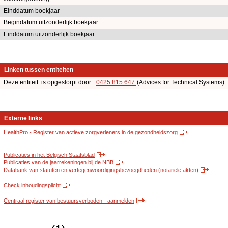
Einddatum boekjaar
Begindatum uitzonderlijk boekjaar
Einddatum uitzonderlijk boekjaar
Linken tussen entiteiten
Deze entiteit is opgeslorpt door
0425.815.647
(Advices for Technical Systems
Externe links
HealthPro - Register van actieve zorgverleners in de gezondheidszorg
Publicaties in het Belgisch Staatsblad
Publicaties van de jaarrekeningen bij de NBB
Databank van statuten en vertegenwoordigingsbevoegdheden (notariële akten)
Check inhoudingsplicht
Centraal register van bestuursverboden - aanmelden