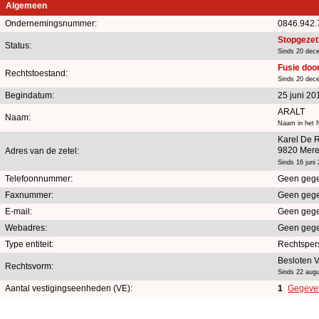
Algemeen
Ondernemingsnummer:
0846.942.
Stopgezet
Status:
Sinds 20 dec
Fusie doo
Rechtstoestand:
Sinds 20 dec
Begindatum:
25 juni 20
ARALT
Naam:
Naam in het N
Karel De 
9820 Mere
Adres van de zetel:
Sinds 16 juni
Telefoonnummer:
Geen geg
Faxnummer:
Geen geg
E-mail:
Geen geg
Webadres:
Geen geg
Type entiteit:
Rechtsper
Besloten 
Rechtsvorm:
Sinds 22 aug
Aantal vestigingseenheden (VE):
1
Gegeven