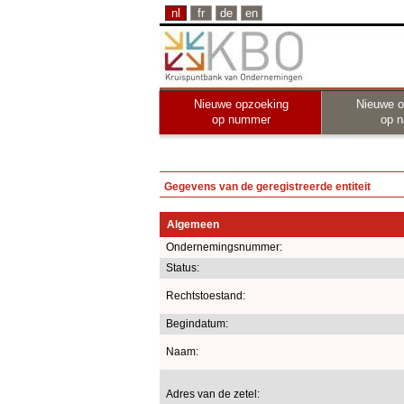
nl
fr
de
en
Nieuwe opzoeking
Nieuwe o
op nummer
op 
Gegevens van de geregistreerde entiteit
Algemeen
Ondernemingsnummer:
Status:
Rechtstoestand:
Begindatum:
Naam:
Adres van de zetel: