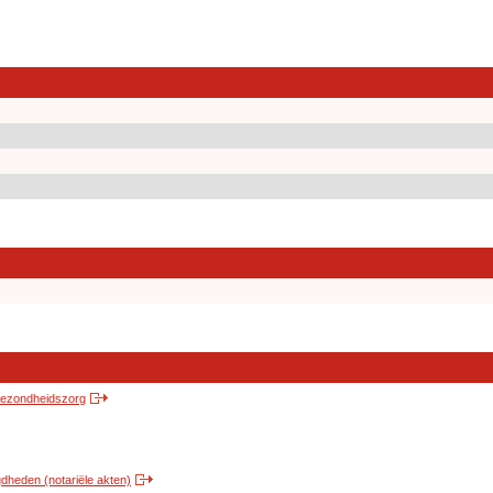
 gezondheidszorg
heden (notariële akten)