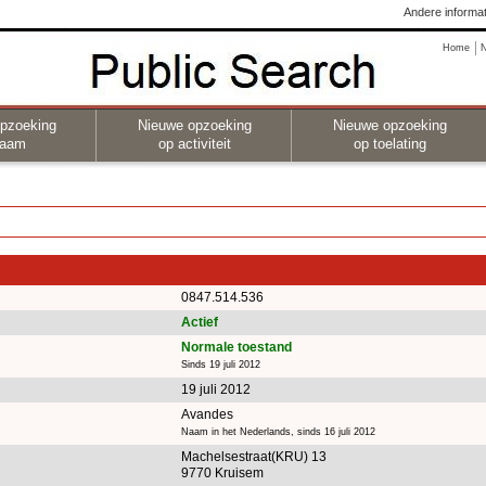
Andere informat
Home
pzoeking
Nieuwe opzoeking
Nieuwe opzoeking
naam
op activiteit
op toelating
0847.514.536
Actief
Normale toestand
Sinds 19 juli 2012
19 juli 2012
Avandes
Naam in het Nederlands, sinds 16 juli 2012
Machelsestraat(KRU) 13
9770 Kruisem