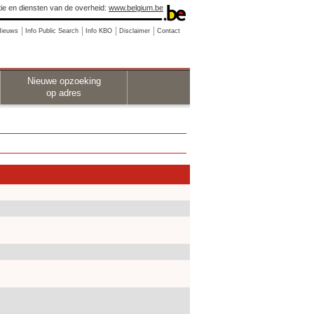
ie en diensten van de overheid:
www.belgium.be
Nieuws
Info Public Search
Info KBO
Disclaimer
Contact
Nieuwe opzoeking
op adres