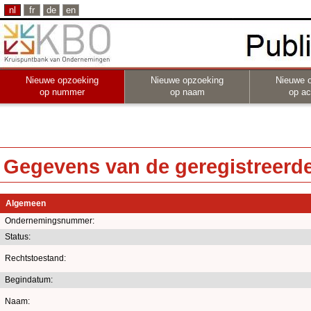
nl
fr
de
en
Nieuwe opzoeking
Nieuwe opzoeking
Nieuwe 
op nummer
op naam
op act
Gegevens van de geregistreerde 
Algemeen
Ondernemingsnummer:
Status:
Rechtstoestand:
Begindatum:
Naam: